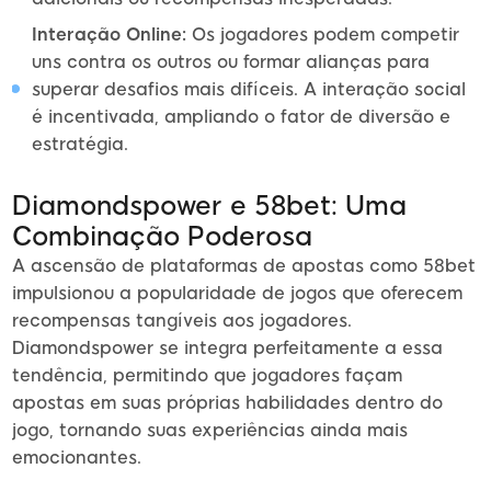
Interação Online:
Os jogadores podem competir
uns contra os outros ou formar alianças para
superar desafios mais difíceis. A interação social
é incentivada, ampliando o fator de diversão e
estratégia.
Diamondspower e 58bet: Uma
Combinação Poderosa
A ascensão de plataformas de apostas como 58bet
impulsionou a popularidade de jogos que oferecem
recompensas tangíveis aos jogadores.
Diamondspower se integra perfeitamente a essa
tendência, permitindo que jogadores façam
apostas em suas próprias habilidades dentro do
jogo, tornando suas experiências ainda mais
emocionantes.