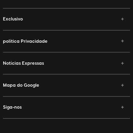
Exclusivo
política Privacidade
Notícias Expressas
Mapa do Google
Siga-nos
Facebook
Twitter