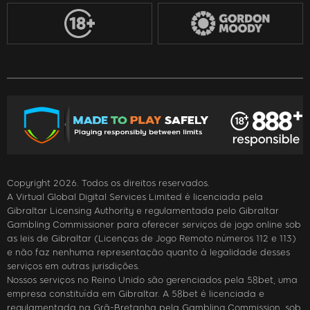
Copyright 2026. Todos os direitos reservados.
A Virtual Global Digital Services Limited é licenciada pela
Gibraltar Licensing Authority e regulamentada pelo Gibraltar
Gambling Commissioner para oferecer serviços de jogo online sob
as leis de Gibraltar (Licenças de Jogo Remoto números 112 e 113)
e não faz nenhuma representação quanto à legalidade desses
serviços em outras jurisdições.
Nossos serviços no Reino Unido são gerenciados pela 58bet, uma
empresa constituída em Gibraltar. A 58bet é licenciada e
regulamentada na Grã-Bretanha pela Gambling Commission, sob