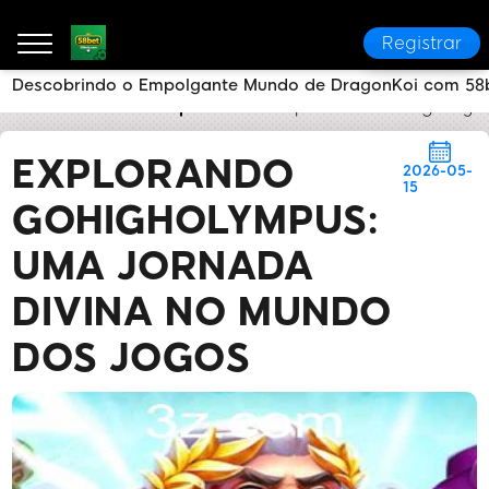
Registrar
Descobrindo o Empolgante Mundo de DragonKoi com 58
58bet
Notícias Expressas
Explorando GoHighOlym
EXPLORANDO
2026-05-
15
GOHIGHOLYMPUS:
UMA JORNADA
DIVINA NO MUNDO
DOS JOGOS