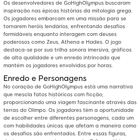
Os desenvolvedores de GoHighOlympus buscaram
inspiração nas épicas histórias da mitologia grega.
Os jogadores embarcam em uma missão para se
tornarem heróis lendários, enfrentando desafios
formidáveis enquanto interagem com deuses
poderosos como Zeus, Athena e Hades. O jogo
destaca-se por sua trilha sonora imersiva, gráficos
de alta qualidade e um enredo intrincado que
mantém os jogadores envolvidos por horas.
Enredo e Personagens
No coração de GoHighOlympus está uma narrativa
que mescla fatos históricos com ficção,
proporcionando uma viagem fascinante através das
terras do Olimpo. Os jogadores têm a oportunidade
de escolher entre diferentes personagens, cada um
com habilidades únicas que afetam a maneira como
os desafios são enfrentados. Entre essas figuras,