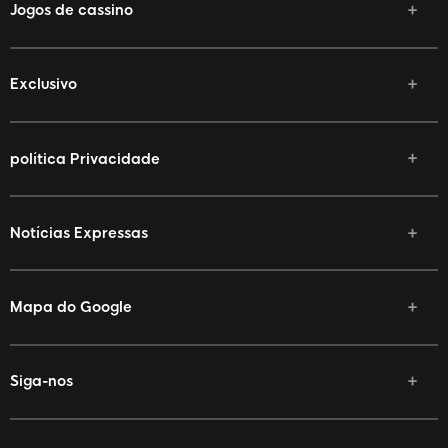
Jogos de cassino
Exclusivo
política Privacidade
Notícias Expressas
Mapa do Google
Siga-nos
Facebook
Twitter