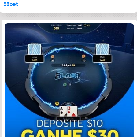
58bet