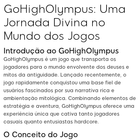
GoHighOlympus: Uma
Jornada Divina no
Mundo dos Jogos
Introdução ao GoHighOlympus
GoHighOlympus é um jogo que transporta os
jogadores para o mundo envolvente dos deuses e
mitos da antiguidade. Lançado recentemente, o
jogo rapidamente conquistou uma base fiel de
usuários fascinados por sua narrativa rica e
ambientação mitológica. Combinando elementos de
estratégia e aventura, GoHighOlympus oferece uma
experiência única que cativa tanto jogadores
casuais quanto entusiastas hardcore.
O Conceito do Jogo