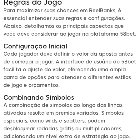
Regras do Jogo
Para maximizar suas chances em ReelBanks, é
essencial entender suas regras e configurações.
Abaixo, detalhamos os principais aspectos que
você deve considerar ao jogar na plataforma 58bet.
Configuração Inicial
Cada jogador deve definir o valor da aposta antes
de começar a jogar. A interface de usuário do 58bet
facilita o ajuste do valor, oferecendo uma ampla
gama de opções para atender a diferentes estilos
de jogo e orçamentos.
Combinando Símbolos
A combinação de símbolos ao longo das linhas
ativadas resulta em prêmios variados. Símbolos
especiais, como wilds e scatters, podem
desbloquear rodadas grátis ou multiplicadores,
adicionando um nível extra de estratégia ao jogo.