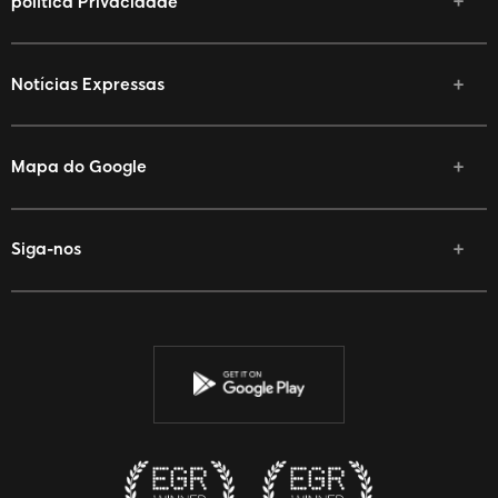
política Privacidade
Notícias Expressas
Mapa do Google
Siga-nos
Facebook
Twitter
YouTube
Instagram
Discord
Twitch
Reddit