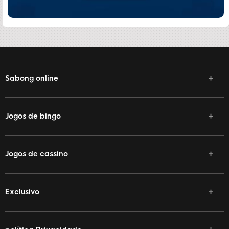
Sabong online
Jogos de bingo
Jogos de cassino
Exclusivo