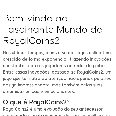
Bem-vindo ao
Fascinante Mundo de
RoyalCoins2
Nos últimos tempos, o universo dos jogos online tem
crescido de forma exponencial, trazendo inovações
constantes para os jogadores ao redor do globo.
Entre essas inovações, destaca-se RoyalCoins2, um
jogo que tem atraído atenção não apenas pelo seu
design impressionante, mas também pelas suas
dinâmicas únicas e emocionantes.
O que é RoyalCoins2?
RoyalCoins2 é uma evolução do seu antecessor,
oferecendo uma experiência de cassino melhorada