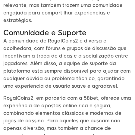
relevante, mas também trazem uma comunidade
engajada para compartilhar experiências e
estratégias.
Comunidade e Suporte
A comunidade de RoyalCoins2 é diversa e
acolhedora, com fóruns e grupos de discussão que
incentivam a troca de dicas e a socialização entre
jogadores. Além disso, a equipe de suporte da
plataforma está sempre disponível para ajudar com
qualquer dúvida ou problema técnico, garantindo
uma experiência de usuário suave e agradável.
RoyalCoins2, em parceria com a 58bet, oferece uma
experiência de apostas online rica e segura,
combinando elementos clássicos e modernos de
jogos de cassino. Para aqueles que buscam não
apenas diversão, mas também a chance de