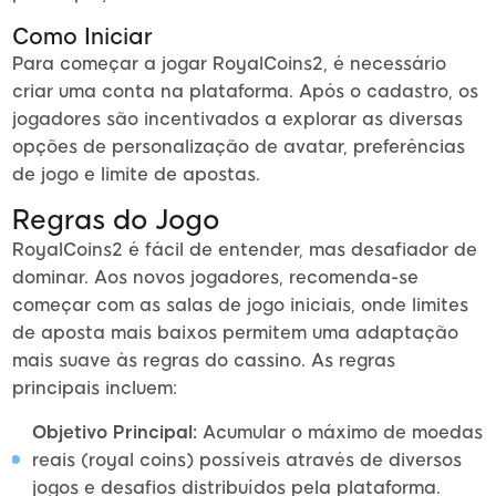
Como Iniciar
Para começar a jogar RoyalCoins2, é necessário
criar uma conta na plataforma. Após o cadastro, os
jogadores são incentivados a explorar as diversas
opções de personalização de avatar, preferências
de jogo e limite de apostas.
Regras do Jogo
RoyalCoins2 é fácil de entender, mas desafiador de
dominar. Aos novos jogadores, recomenda-se
começar com as salas de jogo iniciais, onde limites
de aposta mais baixos permitem uma adaptação
mais suave às regras do cassino. As regras
principais incluem:
Objetivo Principal:
Acumular o máximo de moedas
reais (royal coins) possíveis através de diversos
jogos e desafios distribuídos pela plataforma.