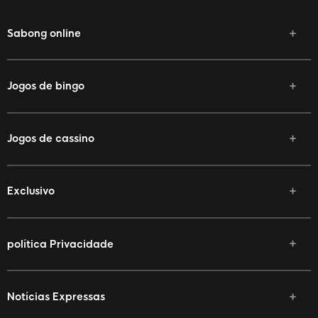
Sabong online
Jogos de bingo
Jogos de cassino
Exclusivo
política Privacidade
Notícias Expressas