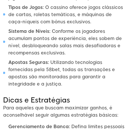
Tipos de Jogos:
O cassino oferece jogos clássicos
de cartas, roletas temáticas, e máquinas de
caça-níqueis com bônus exclusivos.
Sistema de Níveis:
Conforme os jogadores
acumulam pontos de experiência, eles sobem de
nível, desbloqueando salas mais desafiadoras e
recompensas exclusivas.
Apostas Seguras:
Utilizando tecnologias
fornecidas pela 58bet, todas as transações e
apostas são monitoradas para garantir a
integridade e a justiça.
Dicas e Estratégias
Para aqueles que buscam maximizar ganhos, é
aconselhável seguir algumas estratégias básicas:
Gerenciamento de Banca:
Defina limites pessoais