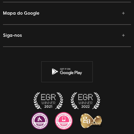
Mapa do Google
Siga-nos
Facebook
Twitter
YouTube
Instagram
Discord
Twitch
Reddit