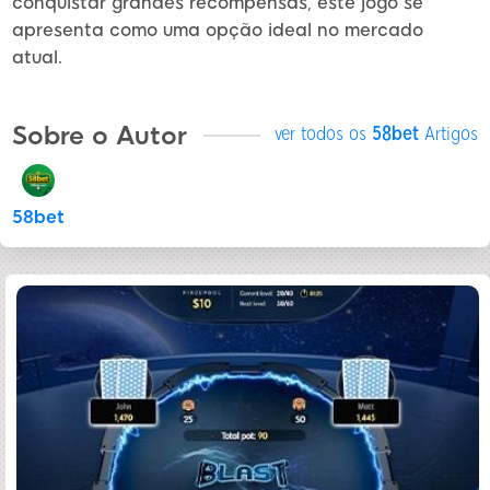
conquistar grandes recompensas, este jogo se
apresenta como uma opção ideal no mercado
atual.
Sobre o Autor
ver todos os
58bet
Artigos
58bet