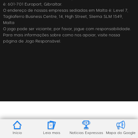
é: 601-701 Europort, Gibraltar.
O endereço de nossas empresas sediadas em Malta é: Level 7,
Tagliaferro Business Centre, 14, High Street, Sliema SLM 1549,
Malta
O jogo pode ser viciante; por favor, jogue com responsabilidade.
Para mais informações sobre como nos apoiar, visite nossa
página de Jogo Responsável.
Início
Leia mais
Notícias Expressas
Mapa do Google