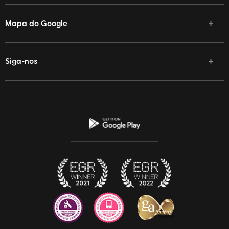
Mapa do Google
Siga-nos
Facebook
Twitter
YouTube
Instagram
Discord
Twitch
Reddit