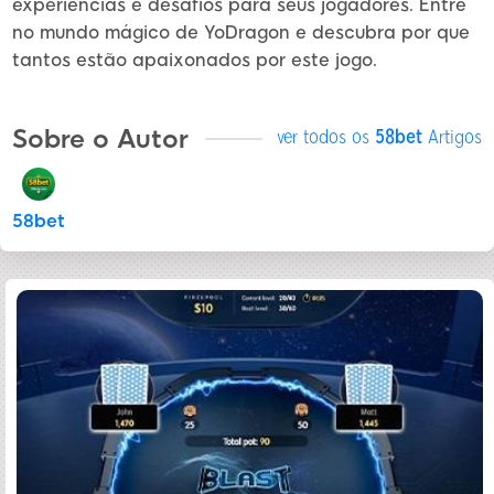
experiências e desafios para seus jogadores. Entre
no mundo mágico de YoDragon e descubra por que
tantos estão apaixonados por este jogo.
Sobre o Autor
ver todos os
58bet
Artigos
58bet