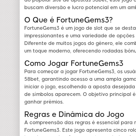
buscam diversão e lucro potencial em um amb
O Que é FortuneGems3?
FortuneGems3 é um jogo de slot que se destac
impressionantes e uma variedade de opções 
Diferente de muitos jogos do gênero, ele co
um toque moderno, oferecendo rodadas bônus,
Como Jogar FortuneGems3
Para começar a jogar FortuneGems3, os usuár
58bet, garantindo acesso a uma ampla gama de
iniciar o jogo, escolhendo a aposta desejada
de símbolos aparecem. O objetivo principal 
ganhar prêmios.
Regras e Dinâmica do Jogo
A compreensão das regras é essencial para 
FortuneGems3. Este jogo apresenta cinco rolo