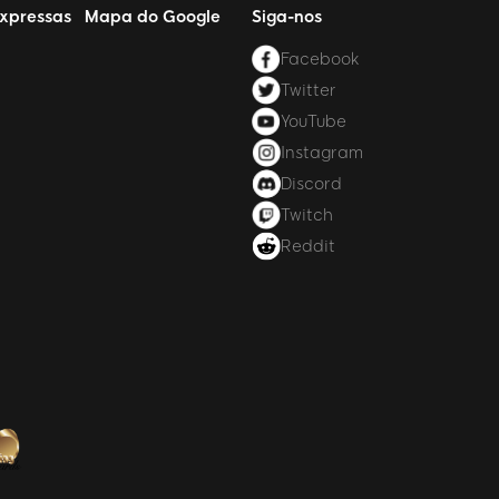
Expressas
Mapa do Google
Siga-nos
Facebook
Twitter
YouTube
Instagram
Discord
Twitch
Reddit